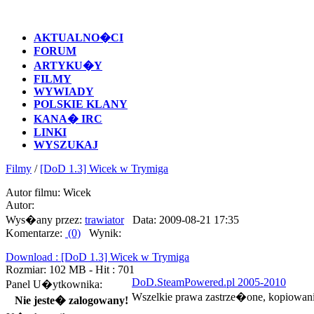
AKTUALNO�CI
FORUM
ARTYKU�Y
FILMY
WYWIADY
POLSKIE KLANY
KANA� IRC
LINKI
WYSZUKAJ
Filmy
/
[DoD 1.3] Wicek w Trymiga
Autor filmu: Wicek
Autor:
Wys�any przez:
trawiator
Data: 2009-08-21 17:35
Komentarze:
(0)
Wynik:
Download : [DoD 1.3] Wicek w Trymiga
Rozmiar: 102 MB - Hit : 701
DoD.SteamPowered.pl 2005-2010
Panel U�ytkownika:
Wszelkie prawa zastrze�one, kopiowan
Nie jeste� zalogowany!