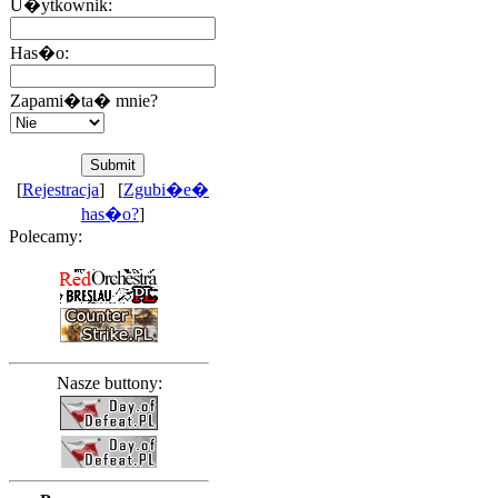
U�ytkownik:
Has�o:
Zapami�ta� mnie?
[
Rejestracja
] [
Zgubi�e�
has�o?
]
Polecamy:
Nasze buttony: