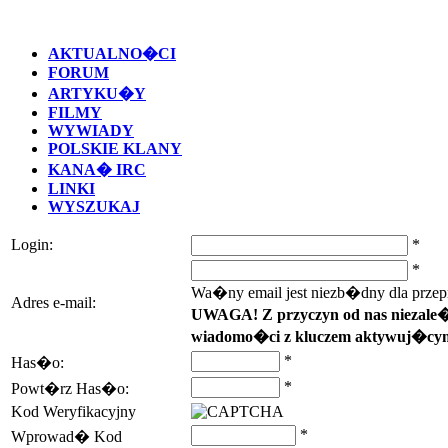
AKTUALNO�CI
FORUM
ARTYKU�Y
FILMY
WYWIADY
POLSKIE KLANY
KANA� IRC
LINKI
WYSZUKAJ
Login:
*
*
Wa�ny email jest niezb�dny dla przepro
Adres e-mail:
UWAGA! Z przyczyn od nas niezale�
wiadomo�ci z kluczem aktywuj�cym
*
Has�o:
*
Powt�rz Has�o:
Kod Weryfikacyjny
*
Wprowad� Kod