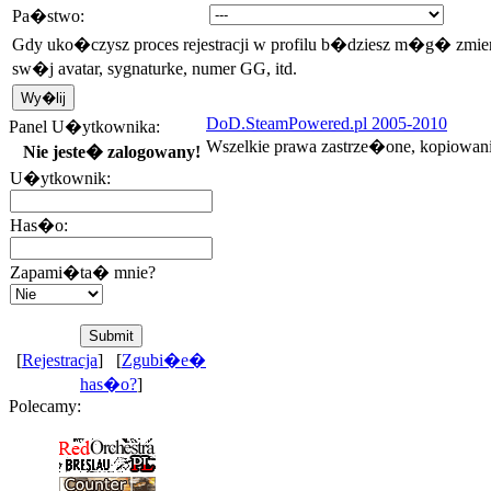
Pa�stwo:
Gdy uko�czysz proces rejestracji w profilu b�dziesz m�g� zmi
sw�j avatar, sygnaturke, numer GG, itd.
DoD.SteamPowered.pl 2005-2010
Panel U�ytkownika:
Wszelkie prawa zastrze�one, kopiowan
Nie jeste� zalogowany!
U�ytkownik:
Has�o:
Zapami�ta� mnie?
[
Rejestracja
] [
Zgubi�e�
has�o?
]
Polecamy: