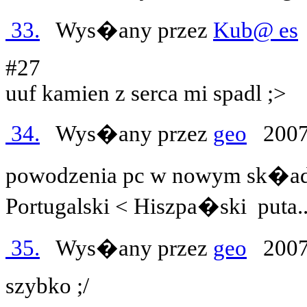
33.
Wys�any przez
Kub@ es
#27
uuf kamien z serca mi spadl ;>
34.
Wys�any przez
geo
2007
powodzenia pc w nowym sk�adzi
Portugalski < Hiszpa�ski
puta..
35.
Wys�any przez
geo
2007
szybko ;/