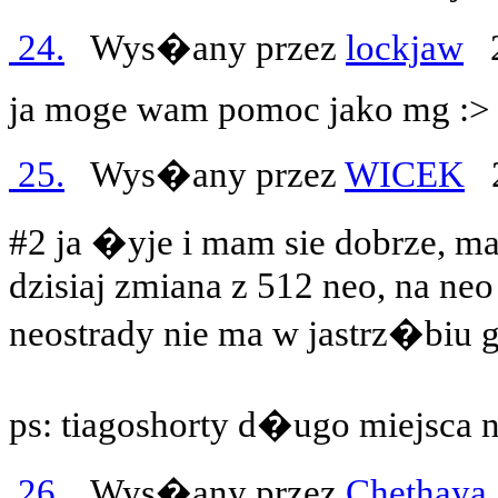
24.
Wys�any przez
lockjaw
2
ja moge wam pomoc jako mg :>
25.
Wys�any przez
WICEK
2
#2 ja �yje i mam sie dobrze, m
dzisiaj zmiana z 512 neo, na ne
neostrady nie ma w jastrz�biu gg
ps: tiagoshorty d�ugo miejsca n
26.
Wys�any przez
Chethaya