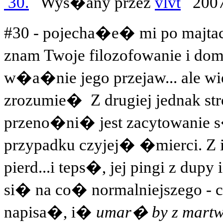
30.
Wys�any przez
vlvt
2007
#30 - pojecha�e� mi po majtach
znam Twoje filozofowanie i d
w�a�nie jego przejaw... ale w
zrozumie�
Z drugiej jednak st
przeno�ni� jest zacytowanie 
przypadku czyjej� �mierci. Z
pierd...i teps�, jej pingi z dupy
si� na co� normalniejszego -
napisa�, i�
umar� by z mart