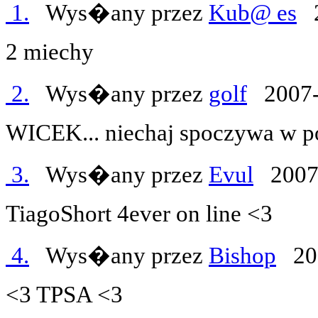
1.
Wys�any przez
Kub@ es
2
2 miechy
2.
Wys�any przez
golf
2007-
WICEK... niechaj spoczywa w p
3.
Wys�any przez
Evul
2007-
TiagoShort 4ever on line <3
4.
Wys�any przez
Bishop
200
<3 TPSA <3