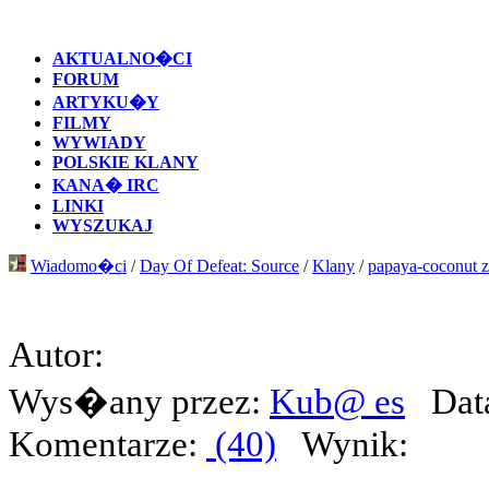
AKTUALNO�CI
FORUM
ARTYKU�Y
FILMY
WYWIADY
POLSKIE KLANY
KANA� IRC
LINKI
WYSZUKAJ
Wiadomo�ci
/
Day Of Defeat: Source
/
Klany
/
papaya-coconut 
Autor:
Wys�any przez:
Kub@ es
Data
Komentarze:
(40)
Wynik: