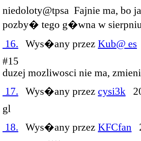
niedoloty@tpsa
Fajnie ma, bo 
pozby� tego g�wna w sierpniu.
16.
Wys�any przez
Kub@ es
#15
duzej mozliwosci nie ma, zmien
17.
Wys�any przez
cysi3k
20
gl
18.
Wys�any przez
KFCfan
2