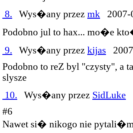
8.
Wys�any przez
mk
2007-0
Podobno jul to hax... mo�e kt
9.
Wys�any przez
kijas
2007-
Podobno to reZ byl "czysty", a ta
slysze
10.
Wys�any przez
SidLuke
2
#6
Nawet si� nikogo nie pytali�