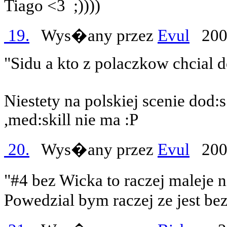
Tiago <3
;))))
19.
Wys�any przez
Evul
2007
"Sidu a kto z polaczkow chcial d
Niestety na polskiej scenie dod:
,med:skill nie ma :P
20.
Wys�any przez
Evul
2007
"#4 bez Wicka to raczej maleje 
Powedzial bym raczej ze jest be