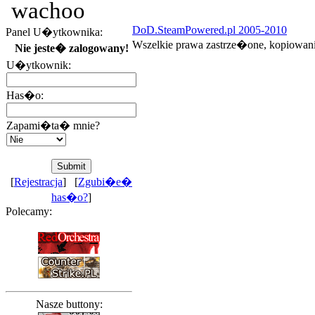
wachoo
DoD.SteamPowered.pl 2005-2010
Panel U�ytkownika:
Wszelkie prawa zastrze�one, kopiowan
Nie jeste� zalogowany!
U�ytkownik:
Has�o:
Zapami�ta� mnie?
[
Rejestracja
] [
Zgubi�e�
has�o?
]
Polecamy:
Nasze buttony: