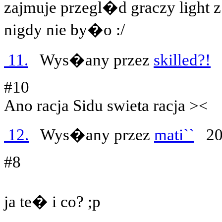
zajmuje przegl�d graczy light z
nigdy nie by�o :/
11.
Wys�any przez
skilled?!
2
#10
Ano racja Sidu swieta racja ><
12.
Wys�any przez
mati``
200
#8
ja te� i co? ;p