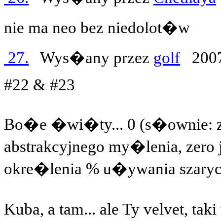
nie ma neo bez niedolot�w
27.
Wys�any przez
golf
2007
#22 & #23
Bo�e �wi�ty... 0 (s�ownie: z
abstrakcyjnego my�lenia, zero
okre�lenia % u�ywania szaryc
Kuba, a tam... ale Ty velvet, ta