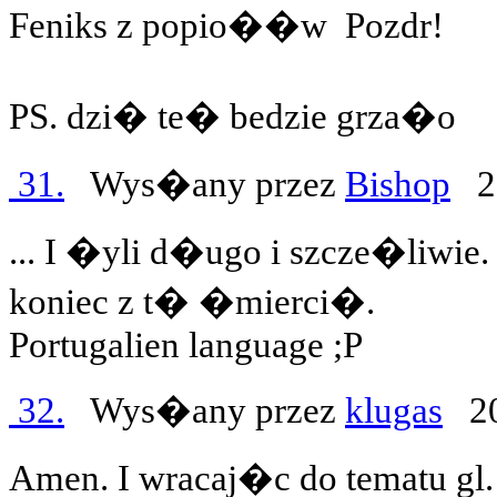
Feniks z popio��w
Pozdr!
PS. dzi� te� bedzie grza�o
31.
Wys�any przez
Bishop
20
... I �yli d�ugo i szcze�liwie.
koniec z t� �mierci�.
Portugalien language ;P
32.
Wys�any przez
klugas
20
Amen. I wracaj�c do tematu gl.