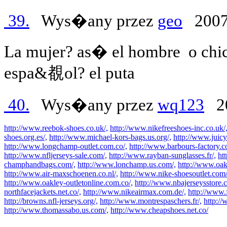
39.
Wys�any przez
geo
2007
La mujer? as� el hombre
o chi
espa&覩ol? el puta
40.
Wys�any przez
wq123
20
http://www.reebok-shoes.co.uk/,
http://www.nikefreeshoes-inc.co.uk/
shoes.org.es/,
http://www.michael-kors-bags.us.org/,
http://www.juicy
http://www.longchamp-outlet.com.co/,
http://www.barbours-factory.c
http://www.nfljerseys-sale.com/,
http://www.rayban-sunglasses.fr/,
ht
champhandbags.com/,
http://www.lonchamp.us.com/,
http://www.oak
http://www.air-maxschoenen.co.nl/,
http://www.nike-shoesoutlet.com/
http://www.oakley-outletonline.com.co/,
http://www.nbajerseysstore.
northfacejackets.net.co/,
http://www.nikeairmax.com.de/,
http://www.
http://browns.nfl-jerseys.org/,
http://www.montrespaschers.fr/,
http://
http://www.thomassabo.us.com/,
http://www.cheapshoes.net.co/