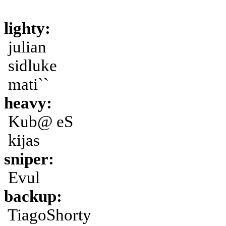
lighty:
julian
sidluke
mati``
heavy:
Kub@ eS
kijas
sniper:
Evul
backup:
TiagoShorty