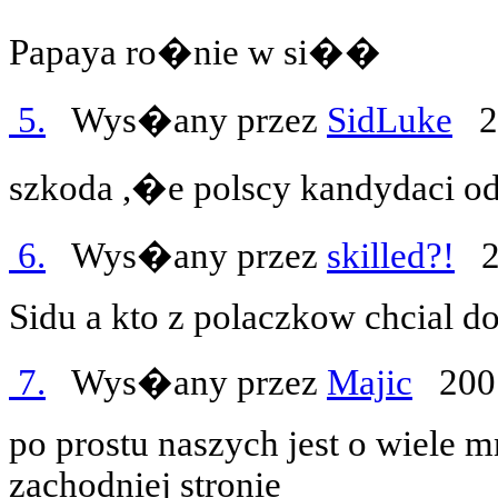
Papaya ro�nie w si��
5.
Wys�any przez
SidLuke
20
szkoda ,�e polscy kandydaci od
6.
Wys�any przez
skilled?!
20
Sidu a kto z polaczkow chcial d
7.
Wys�any przez
Majic
2007
po prostu naszych jest o wiele m
zachodniej stronie