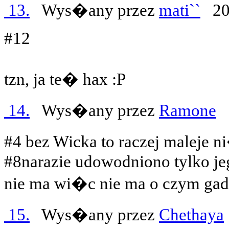
13.
Wys�any przez
mati``
200
#12
tzn, ja te� hax :P
14.
Wys�any przez
Ramone
2
#4 bez Wicka to raczej maleje n
#8narazie udowodniono tylko jego
nie ma wi�c nie ma o czym g
15.
Wys�any przez
Chethaya