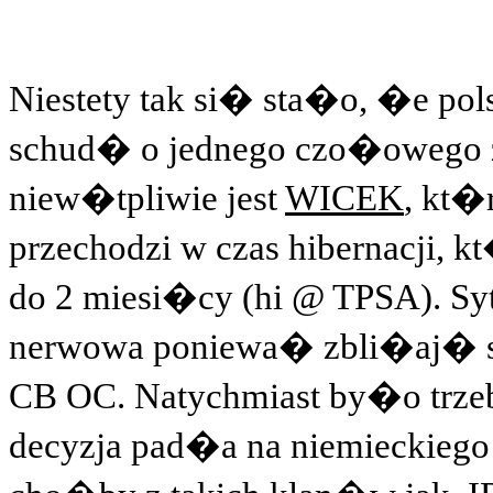
Niestety tak si� sta�o, �e pol
schud� o jednego czo�owego 
niew�tpliwie jest
WICEK
, kt�
przechodzi w czas hibernacji,
do 2 miesi�cy (hi @ TPSA). S
nerwowa poniewa� zbli�aj� s
CB OC. Natychmiast by�o trz
decyzja pad�a na niemieckiego