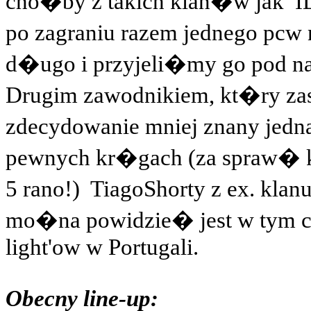
cho�by z takich klan�w jak
I
po zagraniu razem jednego pc
d�ugo i przyjeli�my go pod n
Drugim zawodnikiem, kt�ry zasi
zdecydowanie mniej znany jed
pewnych kr�gach (za spraw� 
5 rano!)
TiagoShorty z ex. klan
mo�na powidzie� jest w tym cz
light'ow w Portugali.
Obecny line-up: