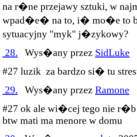
na r�ne przejawy sztuki, w naj
wpad�e� na to, i� mo�e to b
sytuacyjny "myk" j�zykowy?
28.
Wys�any przez
SidLuke
2
#27 luzik
za bardzo si� tu stres
29.
Wys�any przez
Ramone
2
#27 ok ale wi�cej tego nie r�b
btw mati ma menore w domu