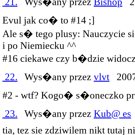
21.
Wys�any przez
Bishop
20
Evul jak co� to #14 ;]
Ale s� tego plusy: Nauczycie
i po Niemiecku ^^
#16 ciekawe czy b�dzie widoc
22.
Wys�any przez
vlvt
2007
#2 - wtf? Kogo� s�oneczko p
23.
Wys�any przez
Kub@ es
tia, tez sie zdziwilem nikt tutaj 