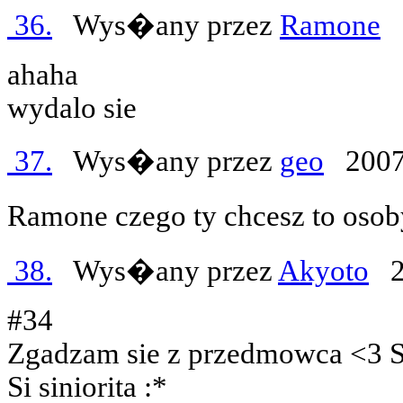
36.
Wys�any przez
Ramone
2
ahaha
wydalo sie
37.
Wys�any przez
geo
2007
Ramone czego ty chcesz to oso
38.
Wys�any przez
Akyoto
20
#34
Zgadzam sie z przedmowca <3 
Si siniorita :*