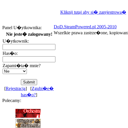
Kliknij tutaj aby si� zarejestrowa�
DoD.SteamPowered.pl 2005-2010
Panel U�ytkownika:
Wszelkie prawa zastrze�one, kopiowan
Nie jeste� zalogowany!
U�ytkownik:
Has�o:
Zapami�ta� mnie?
[
Rejestracja
] [
Zgubi�e�
has�o?
]
Polecamy: