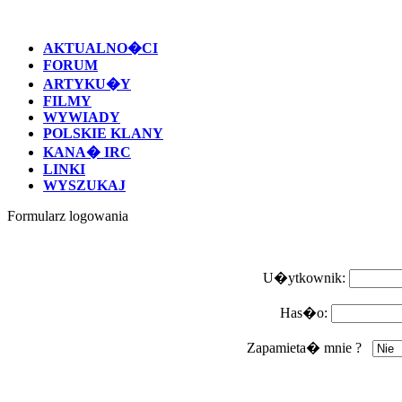
AKTUALNO�CI
FORUM
ARTYKU�Y
FILMY
WYWIADY
POLSKIE KLANY
KANA� IRC
LINKI
WYSZUKAJ
Formularz logowania
U�ytkownik:
Has�o:
Zapamieta� mnie ?