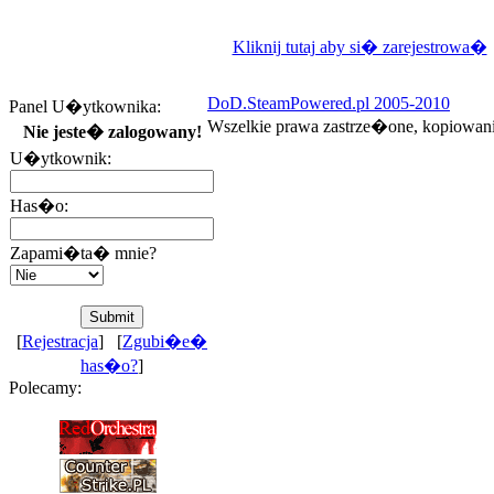
Kliknij tutaj aby si� zarejestrowa�
DoD.SteamPowered.pl 2005-2010
Panel U�ytkownika:
Wszelkie prawa zastrze�one, kopiowan
Nie jeste� zalogowany!
U�ytkownik:
Has�o:
Zapami�ta� mnie?
[
Rejestracja
] [
Zgubi�e�
has�o?
]
Polecamy: