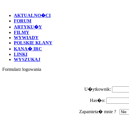
AKTUALNO�CI
FORUM
ARTYKU�Y
FILMY
WYWIADY
POLSKIE KLANY
KANA� IRC
LINKI
WYSZUKAJ
Formularz logowania
U�ytkownik:
Has�o:
Zapamieta� mnie ?