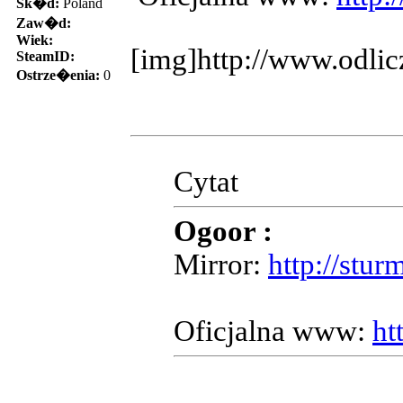
Sk�d:
Poland
Zaw�d:
Wiek:
[img]http://www.odlic
SteamID:
Ostrze�enia:
0
Cytat
Ogoor :
Mirror:
http://stu
Oficjalna www:
ht