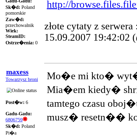
Gadu-Gadu:
http://browse.files.
Sk�d:
Poland
pomorskie
Zaw�d:
złote cytaty z serwera 
przechowalnik
Wiek:
15.09.2007 19:42:02 (
SteamID:
Ostrze�enia:
0
maxess
Mo�e mi kto� wyt�um
Towarzysz broni
Mia�em kiedy� shri
tamtego czasu oboj�t
Post�w:
6
Gadu-Gadu:
musz� resetn�� kom
6806759
Sk�d:
Poland
Pi�a