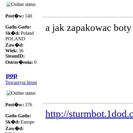
Post�w:
140
a jak zapakowac boty 
Gadu-Gadu:
Sk�d:
Poland
POLAND
Zaw�d:
Wiek:
36
SteamID:
Ostrze�enia:
0
pop
Towarzysz broni
Post�w:
376
http://sturmbot.1dod
Gadu-Gadu:
Sk�d:
Europe
Zaw�d: