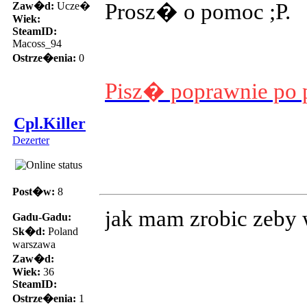
Prosz� o pomoc ;P.
Zaw�d:
Ucze�
Wiek:
SteamID:
Macoss_94
Ostrze�enia:
0
Pisz� poprawnie po 
Cpl.Killer
Dezerter
Post�w:
8
jak mam zrobic zeby
Gadu-Gadu:
Sk�d:
Poland
warszawa
Zaw�d:
Wiek:
36
SteamID:
Ostrze�enia:
1