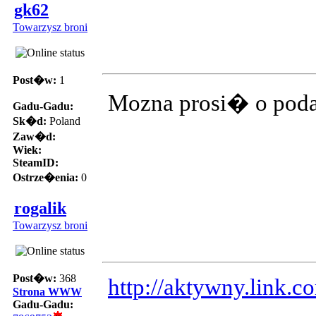
gk62
Towarzysz broni
Post�w:
1
Mozna prosi� o poda
Gadu-Gadu:
Sk�d:
Poland
Zaw�d:
Wiek:
SteamID:
Ostrze�enia:
0
rogalik
Towarzysz broni
Post�w:
368
http://aktywny.link.c
Strona WWW
Gadu-Gadu: