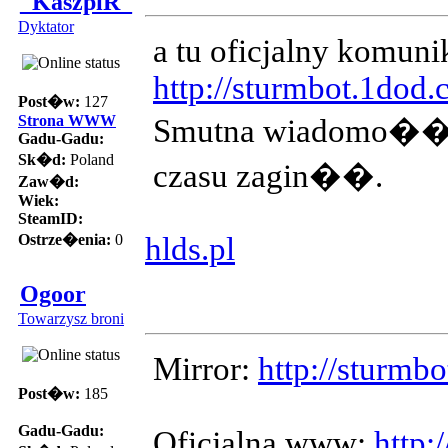
_KaszpiR_
Dyktator
a tu oficjalny komuni
http://sturmbot.1dod
Post�w:
127
Strona WWW
Smutna wiadomo��, �
Gadu-Gadu:
Sk�d:
Poland
czasu zagin��.
Zaw�d:
Wiek:
SteamID:
Ostrze�enia:
0
hlds.pl
Ogoor
Towarzysz broni
Mirror:
http://sturmb
Post�w:
185
Gadu-Gadu:
Oficjalna www:
http: