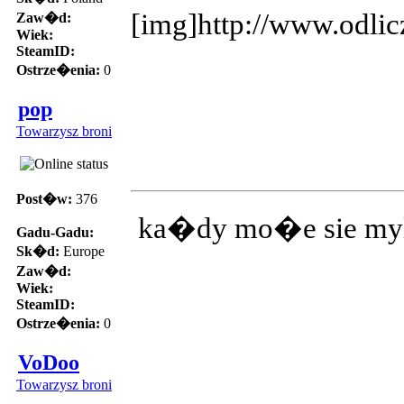
[img]http://www.odlic
Zaw�d:
Wiek:
SteamID:
Ostrze�enia:
0
pop
Towarzysz broni
Post�w:
376
ka�dy mo�e sie myl
Gadu-Gadu:
Sk�d:
Europe
Zaw�d:
Wiek:
SteamID:
Ostrze�enia:
0
VoDoo
Towarzysz broni