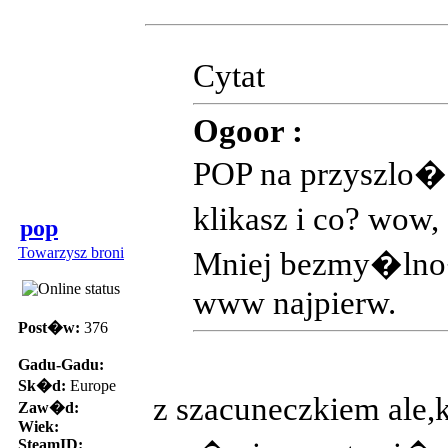
Cytat
Ogoor :
POP na przyszlo��
klikasz i co? wow
pop
Towarzysz broni
Mniej bezmy�lno�
www najpierw.
Post�w:
376
Gadu-Gadu:
Sk�d:
Europe
z szacuneczkiem ale
Zaw�d:
Wiek:
SteamID: