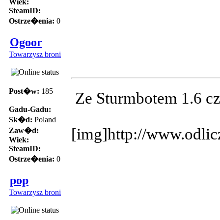
Wiek:
SteamID:
Ostrze�enia:
0
Ogoor
Towarzysz broni
Post�w:
185
Ze Sturmbotem 1.6 c
Gadu-Gadu:
Sk�d:
Poland
[img]http://www.odlic
Zaw�d:
Wiek:
SteamID:
Ostrze�enia:
0
pop
Towarzysz broni