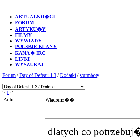
AKTUALNO�CI
FORUM
ARTYKU�Y
FILMY
WYWIADY
POLSKIE KLANY
KANA� IRC
LINKI
WYSZUKAJ
Forum
/
Day of Defeat: 1.3
/
Dodatki
/
sturmboty
>
1
<
Autor
Wiadomo��
dlatych co potrzebuj�