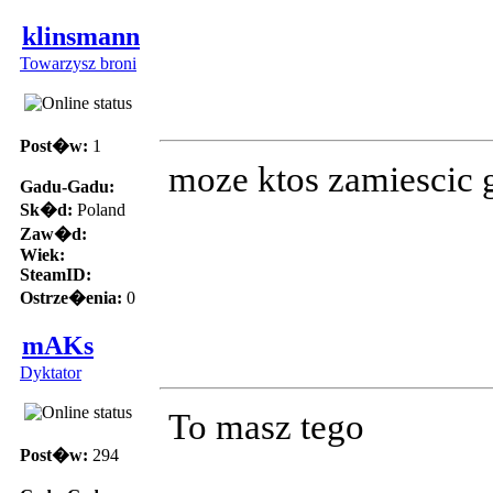
klinsmann
Towarzysz broni
Post�w:
1
moze ktos zamiescic g
Gadu-Gadu:
Sk�d:
Poland
Zaw�d:
Wiek:
SteamID:
Ostrze�enia:
0
mAKs
Dyktator
To masz tego
Post�w:
294