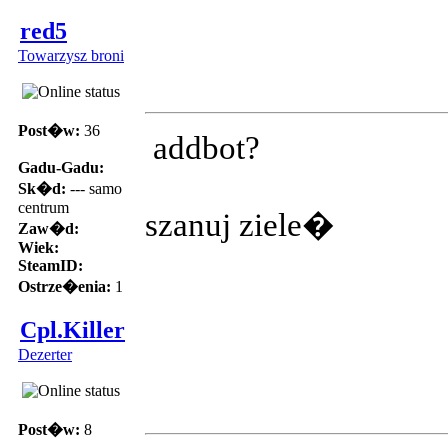
red5
Towarzysz broni
Post�w:
36
addbot?
Gadu-Gadu:
Sk�d:
--- samo
centrum
szanuj ziele�
Zaw�d:
Wiek:
SteamID:
Ostrze�enia:
1
Cpl.Killer
Dezerter
Post�w:
8