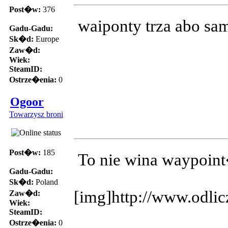
Post�w:
376
waiponty trza abo sa
Gadu-Gadu:
Sk�d:
Europe
Zaw�d:
Wiek:
SteamID:
Ostrze�enia:
0
Ogoor
Towarzysz broni
Post�w:
185
To nie wina waypoin
Gadu-Gadu:
Sk�d:
Poland
[img]http://www.odlic
Zaw�d:
Wiek:
SteamID:
Ostrze�enia:
0