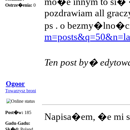
mo�e innym to si� �
Ostrze�enia:
0
pozdrawiam all gracz
ps . o bezmy�lno�ci-
m=posts&q=50&n=la
Ten post by� edytow
Ogoor
Towarzysz broni
Post�w:
185
Napisa�em, �e mi s
Gadu-Gadu:
Sk�d:
Poland