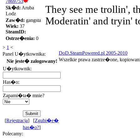
7869753
They see me trollin', t
Sk�d:
Aruba
Lodz
Moderatin' and tryin' t
Zaw�d:
gangsta
Wiek:
37
SteamID:
Ostrze�enia:
0
>
1
<
DoD.SteamPowered.pl 2005-2010
Panel U�ytkownika:
Wszelkie prawa zastrze�one, kopiowan
Nie jeste� zalogowany!
U�ytkownik:
Has�o:
Zapami�ta� mnie?
[
Rejestracja
] [
Zgubi�e�
has�o?
]
Polecamy: