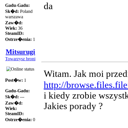
da
Gadu-Gadu:
Sk�d:
Poland
warszawa
Zaw�d:
Wiek:
36
SteamID:
Ostrze�enia:
1
Mitsurugi
Towarzysz broni
Witam. Jak moi przed
Post�w:
1
http://browse.files.
Gadu-Gadu:
i kiedy zrobie wszystk
Sk�d:
---
Zaw�d:
Jakies porady ?
Wiek:
SteamID:
Ostrze�enia:
0