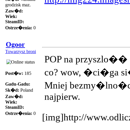
grodzisk maz.
Zaw�d:
Wiek:
SteamID:
Ostrze�enia:
0
Ogoor
Towarzysz broni
POP na przyszlo�� cz
co? wow, �ci�ga s
Post�w:
185
Mniej bezmy�lno�ci
Gadu-Gadu:
Sk�d:
Poland
najpierw.
Zaw�d:
Wiek:
SteamID:
Ostrze�enia:
0
[img]http://www.odlic