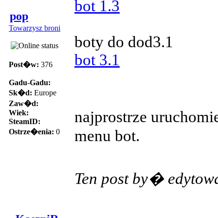
bot 1.3
pop
Towarzysz broni
boty do dod3.1
bot 3.1
Post�w:
376
Gadu-Gadu:
Sk�d:
Europe
Zaw�d:
najprostrze uruchomi
Wiek:
SteamID:
menu bot.
Ostrze�enia:
0
Ten post by� edytow