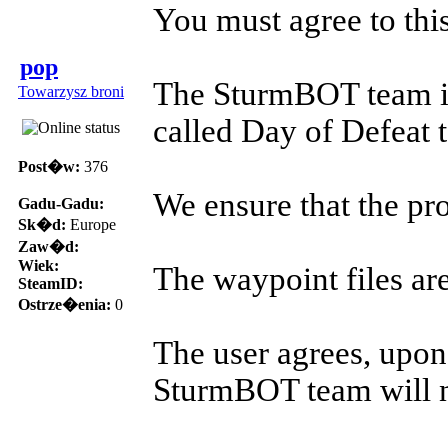
You must agree to th
pop
The SturmBOT team is 
Towarzysz broni
called Day of Defeat t
Post�w:
376
We ensure that the pro
Gadu-Gadu:
Sk�d:
Europe
Zaw�d:
Wiek:
The waypoint files ar
SteamID:
Ostrze�enia:
0
The user agrees, upon 
SturmBOT team will no