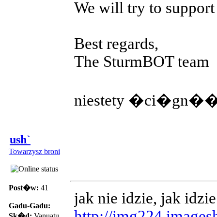
We will try to support
Best regards,
The SturmBOT team
niestety �ci�gn�� i
ush`
Towarzysz broni
Post�w:
41
jak nie idzie, jak idzie
Gadu-Gadu:
http://img224.image
Sk�d:
Vanuatu