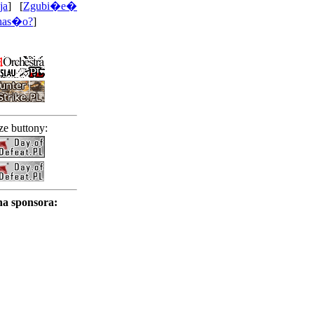
ja
] [
Zgubi�e�
has�o?
]
e buttony:
na sponsora: