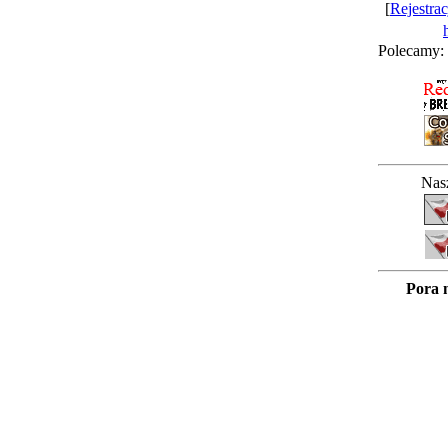
[
Rejestrac
Polecamy:
Nasz
Pora 