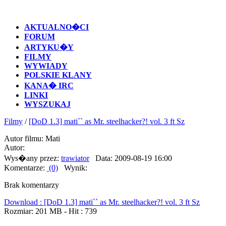
AKTUALNO�CI
FORUM
ARTYKU�Y
FILMY
WYWIADY
POLSKIE KLANY
KANA� IRC
LINKI
WYSZUKAJ
Filmy
/
[DoD 1.3] mati`` as Mr. steelhacker?! vol. 3 ft Sz
Autor filmu: Mati
Autor:
Wys�any przez:
trawiator
Data: 2009-08-19 16:00
Komentarze:
(0)
Wynik:
Brak komentarzy
Download : [DoD 1.3] mati`` as Mr. steelhacker?! vol. 3 ft Sz
Rozmiar: 201 MB - Hit : 739