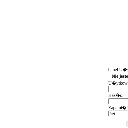
Panel U�y
Nie jes
U�ytkown
Has�o:
Zapami�t