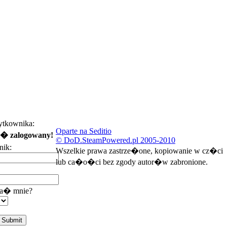
tkownika:
Oparte na Seditio
te� zalogowany!
© DoD.SteamPowered.pl 2005-2010
ik:
Wszelkie prawa zastrze�one, kopiowanie w cz�ci
lub ca�o�ci bez zgody autor�w zabronione.
a� mnie?