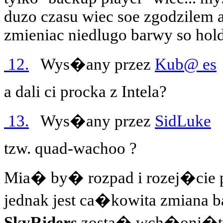
duzo czasu wiec soe zgodzilem 
zmieniac niedlugo barwy so hol
12.
Wys�any przez
Kub@ es
a dali ci procka z Intela?
13.
Wys�any przez
SidLuke
2
tzw. quad-wachoo ?
Mia� by� rozpad i rozej�cie
jednak jest ca�kowita zmiana b
SkyRiders
zosta� wch�oni�ty