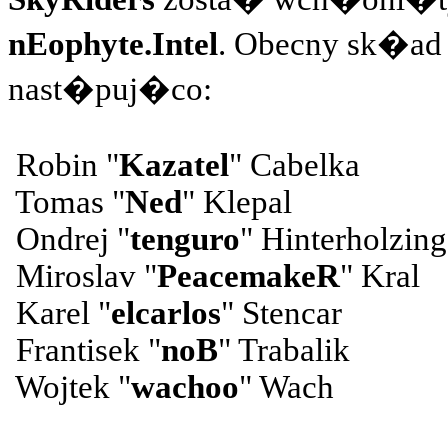
nEophyte.Intel
. Obecny sk�ad 
nast�puj�co:
Robin "
Kazatel
" Cabelka
Tomas "
Ned
" Klepal
Ondrej "
tenguro
" Hinterholzing
Miroslav "
PeacemakeR
" Kral
Karel "
elcarlos
" Stencar
Frantisek "
noB
" Trabalik
Wojtek "
wachoo
" Wach