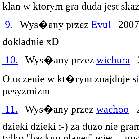
klan w ktorym gra duda jest ska
9.
Wys�any przez
Evul
2007-
dokladnie xD
10.
Wys�any przez
wichura
2
Otoczenie w kt�rym znajduje si
pesyzmizm
11.
Wys�any przez
wachoo
2
dzieki dzieki ;-) za duzo nie gra
tylko ''backup player'' wiec
... m