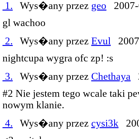
1.
Wys�any przez
geo
2007-
gl wachoo
2.
Wys�any przez
Evul
2007-
nightcupa wygra ofc zp! :s
3.
Wys�any przez
Chethaya
2
#2 Nie jestem tego wcale taki 
nowym klanie.
4.
Wys�any przez
cysi3k
200