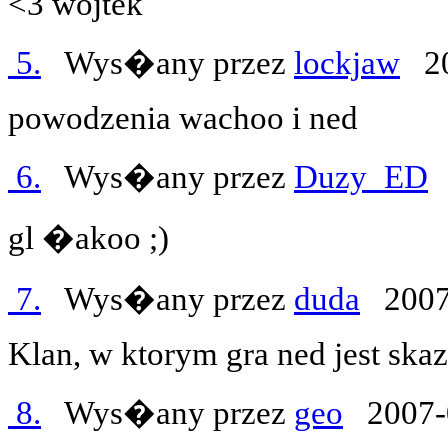
<3 wojtek
5.
Wys�any przez
lockjaw
20
powodzenia wachoo i ned
6.
Wys�any przez
Duzy_ED
2
gl �akoo ;)
7.
Wys�any przez
duda
2007
Klan, w ktorym gra ned jest s
8.
Wys�any przez
geo
2007-