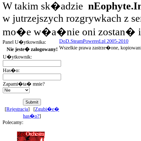
W takim sk�adzie
nEophyte.In
w jutrzejszych rozgrywkach z se
mo�e w�a�nie oni zostan� ic
DoD.SteamPowered.pl 2005-2010
Panel U�ytkownika:
Wszelkie prawa zastrze�one, kopiowan
Nie jeste� zalogowany!
U�ytkownik:
Has�o:
Zapami�ta� mnie?
[
Rejestracja
] [
Zgubi�e�
has�o?
]
Polecamy: