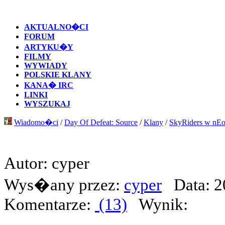
AKTUALNO�CI
FORUM
ARTYKU�Y
FILMY
WYWIADY
POLSKIE KLANY
KANA� IRC
LINKI
WYSZUKAJ
Wiadomo�ci
/
Day Of Defeat: Source
/
Klany
/
SkyRiders w nEop
Autor: cyper
Wys�any przez:
cyper
Data: 2
Komentarze:
(13)
Wynik: